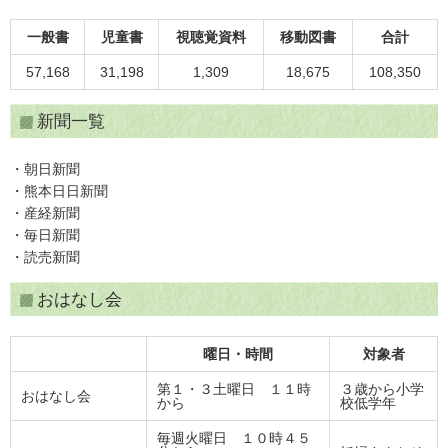
一般書
児童書
視聴覚資料
移動図書
合計
57,168
31,198
1,309
18,675
108,350
新聞一覧
・朝日新聞
・熊本日日新聞
・産経新聞
・毎日新聞
・読売新聞
おはなし会
曜日・時間
対象者
第１・３土曜日 １１時
３歳から小学
おはなし会
から
校低学年
毎週火曜日 １０時４５