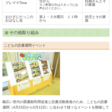
分から
妊婦さんとそ
プレママTime
の家族
※ご希望の方はスタッフにお
声かけください。
おひざにだっこの
第１・３火曜日 １１時
幼児とその家
おはなし会
から
族
その他取り組み
こどもの読書週間イベント
幅広い世代の図書館利用促進と読書活動推進のため、こどもの読書
週間（4月23日から5月12日）に合わせて様々なイベントを開催して