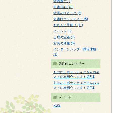
館内展示 (2)
司書日記 (45)
館長のひとこと (3)
図書館ボランティア (5)
おれんじ号便り (11)
イベント (5)
山鹿の宝箱 (1)
館長の部屋 (5)
インターンシップ（職場体験）
(1)
最近のエントリー
おはなしボランティアさんおス
スメの本紹介します！第3弾
おはなしボランティアさんおス
スメの本紹介します！第2弾
フィード
RSS