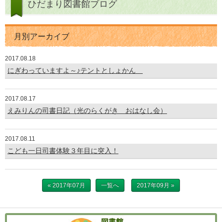
ひだまり図書館ブログ
月別アーカイブ
2017.08.18
にぎわっていますよ～♪テントとしょかん
2017.08.17
えみりんの司書日記（光のらくがき おはなし会）
2017.08.11
こども一日司書体験３年目に突入！
« 2017年07月
一覧へ
2017年09月 »