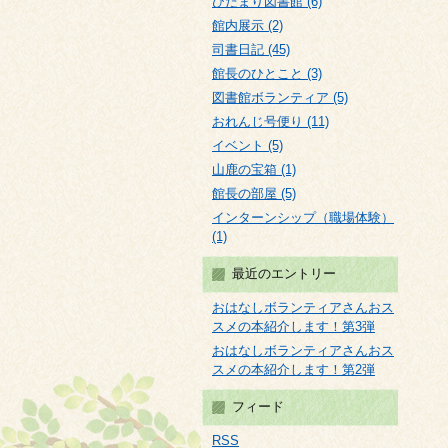
ひだまり図書館 (6)
館内展示 (2)
司書日記 (45)
館長のひとこと (3)
図書館ボランティア (5)
おれんじ号便り (11)
イベント (5)
山鹿の宝箱 (1)
館長の部屋 (5)
インターンシップ（職場体験）
(1)
最近のエントリー
おはなしボランティアさんおス
スメの本紹介します！第3弾
おはなしボランティアさんおス
スメの本紹介します！第2弾
フィード
RSS