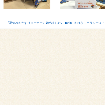
『夏休みおたすけコーナー』始めました♪
|
main
|
おはなしボランティア