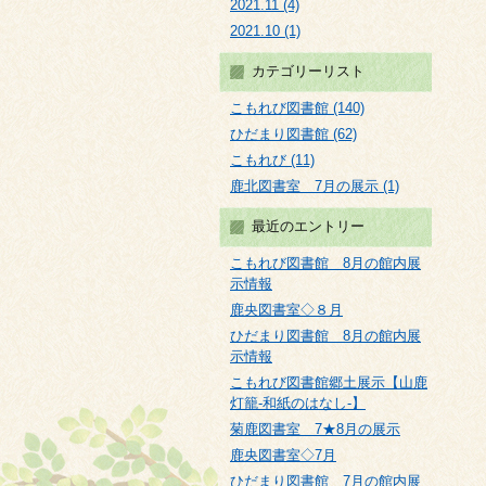
2021.11 (4)
2021.10 (1)
カテゴリーリスト
こもれび図書館 (140)
ひだまり図書館 (62)
こもれび (11)
鹿北図書室 7月の展示 (1)
最近のエントリー
こもれび図書館 8月の館内展
示情報
鹿央図書室◇８月
ひだまり図書館 8月の館内展
示情報
こもれび図書館郷土展示【山鹿
灯籠-和紙のはなし-】
菊鹿図書室 7★8月の展示
鹿央図書室◇7月
ひだまり図書館 7月の館内展