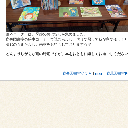
絵本コーナーは、季節のおはなしを集めました。
鹿央図書室の絵本コーナーで読むもよし、借りて帰って我が家でゆっく
読むのもまたよし。来室をお待ちしております☆彡
どんよりしがちな雨の時期ですが、本をおともに楽しくお過ごしください
鹿央図書室◇５月
|
main
|
鹿北図書室▶