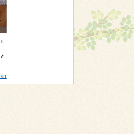
りと
🎵
6月