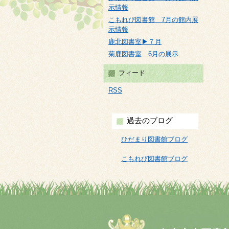
示情報
こもれび図書館 7月の館内展
示情報
鹿北図書室▶７月
菊鹿図書室 6月の展示
フィード
RSS
過去のブログ
ひだまり図書館ブログ
こもれび図書館ブログ