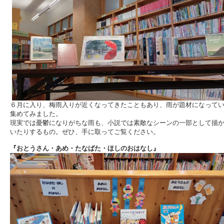
６月に入り、梅雨入りが近くなってきたこともあり、雨が題材になって
集めてみました。
現実では憂鬱になりがちな雨も、小説では素敵なシーンの一部として描
いたりするもの。ぜひ、手に取ってご覧ください。
『おとうさん・あめ・たなばた・ほしのおはなし』