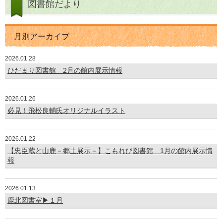
図書館だより
月別アーカイブ
2026.01.28
ひだまり図書館 2月の館内展示情報
2026.01.26
必見！飛松良輔氏オリジナルイラスト
2026.01.22
【忠臣蔵と山鹿－郷土展示－】こもれび図書館 1月の館内展示情
報
2026.01.13
鹿北図書室▶１月