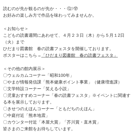
読むのが先か観るのが先か・・・🤔❔😲
お好みの楽しみ方で作品を味わってみませんか。
＜お知らせ＞
こどもの読書週間にあわせて、４月２３日（木）から５月１2日
（火）まで
ひだまり図書館 春の読書フェスタを開催しております。
ポスターはこちら→
「ひだまり図書館 春の読書フェスタ」
＜その他の館内展示＞
〇ウェルカムコーナー「昭和100年」
〇やまが情報発信課「熊本健康ポイント事業」（健康増進課）
〇文学特設コーナー「笑える小説」
〇児童おすすめコーナー「春の読書フェスタ」※イベントに関連す
る本を展示しております。
〇きせつのえほんコーナー「ともだちのえほん」
〇中庭付近「熊本地震」
〇カウンター付近「本屋大賞」「芥川賞・直木賞」
皆さまのご来館をお待ちしています。